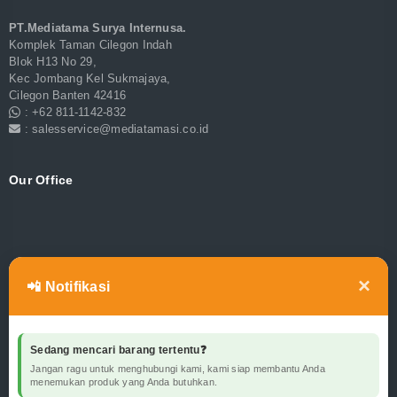
PT.Mediatama Surya Internusa.
Komplek Taman Cilegon Indah
Blok H13 No 29,
Kec Jombang Kel Sukmajaya,
Cilegon Banten 42416
: +62 811-1142-832
: salesservice@mediatamasi.co.id
Our Office
×
📲 Notifikasi
Sedang mencari barang tertentu❓
Jangan ragu untuk menghubungi kami, kami siap membantu Anda
menemukan produk yang Anda butuhkan.