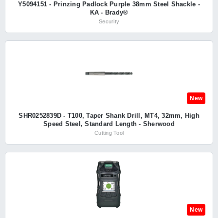
Y5094151 - Prinzing Padlock Purple 38mm Steel Shackle -
KA - Brady®
Security
New
SHR0252839D - T100, Taper Shank Drill, MT4, 32mm, High
Speed Steel, Standard Length - Sherwood
Cutting Tool
New