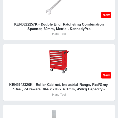
New
KEN5822257K - Double End, Ratcheting Combination
Spanner, 30mm, Metric - KennedyPro
Hand Tool
New
KEN5942320K - Roller Cabinet, Industrial Range, Red/Grey,
Steel, 7-Drawers, 844 x 706 x 461mm, 450kg Capacity -
Kennedy
Hand Tool