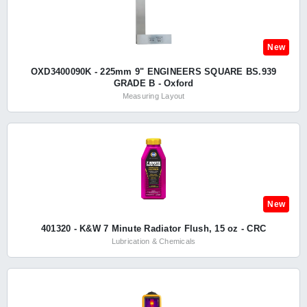
New
OXD3400090K - 225mm 9" ENGINEERS SQUARE BS.939
GRADE B - Oxford
Measuring Layout
New
401320 - K&W 7 Minute Radiator Flush, 15 oz - CRC
Lubrication & Chemicals