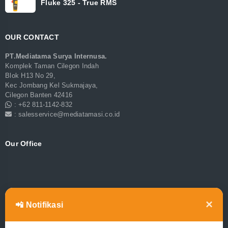
Fluke 325 - True RMS
OUR CONTACT
PT.Mediatama Surya Internusa.
Komplek Taman Cilegon Indah
Blok H13 No 29,
Kec Jombang Kel Sukmajaya,
Cilegon Banten 42416
: +62 811-1142-832
: salesservice@mediatamasi.co.id
Our Office
×
📲 Notifikasi