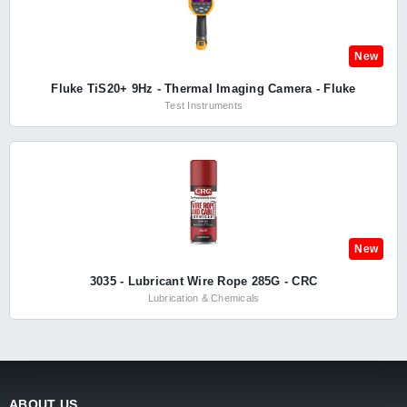
New
Fluke TiS20+ 9Hz - Thermal Imaging Camera - Fluke
Test Instruments
New
3035 - Lubricant Wire Rope 285G - CRC
Lubrication & Chemicals
ABOUT US