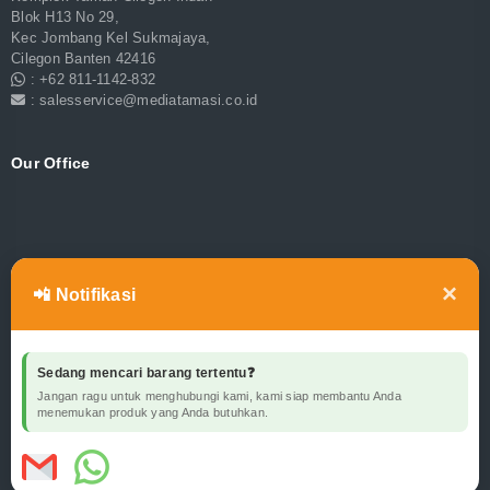
Blok H13 No 29,
Kec Jombang Kel Sukmajaya,
Cilegon Banten 42416
: +62 811-1142-832
: salesservice@mediatamasi.co.id
Our Office
×
📲 Notifikasi
Sedang mencari barang tertentu❓
Jangan ragu untuk menghubungi kami, kami siap membantu Anda
menemukan produk yang Anda butuhkan.