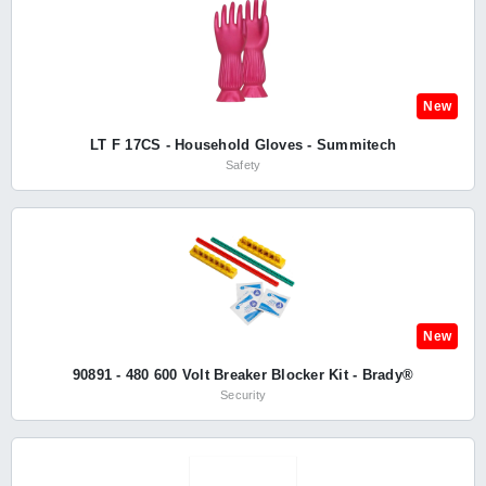
New
LT F 17CS - Household Gloves - Summitech
Safety
New
90891 - 480 600 Volt Breaker Blocker Kit - Brady®
Security