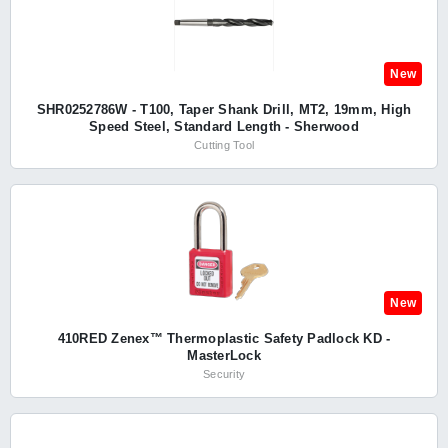
New
SHR0252786W - T100, Taper Shank Drill, MT2, 19mm, High
Speed Steel, Standard Length - Sherwood
Cutting Tool
New
410RED Zenex™ Thermoplastic Safety Padlock KD -
MasterLock
Security