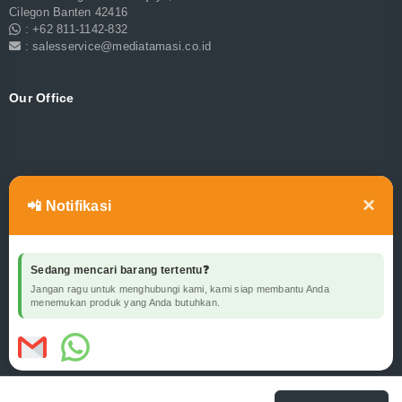
Cilegon Banten 42416
: +62 811-1142-832
: salesservice@mediatamasi.co.id
Our Office
×
📲 Notifikasi
Sedang mencari barang tertentu❓
Jangan ragu untuk menghubungi kami, kami siap membantu Anda
menemukan produk yang Anda butuhkan.