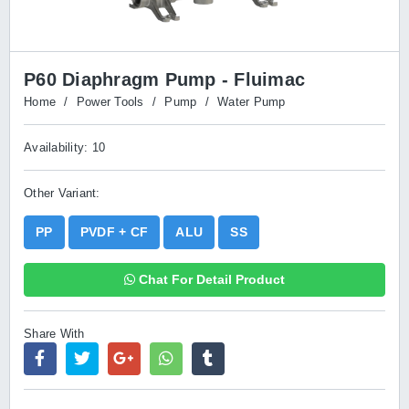
P60 Diaphragm Pump - Fluimac
Home
/
Power Tools
/
Pump
/
Water Pump
Availability: 10
Other Variant:
PP
PVDF + CF
ALU
SS
Chat For Detail Product
Share With