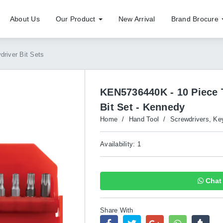
About Us
Our Product
New Arrival
Brand Brocure
driver Bit Sets
KEN5736440K - 10 Piece 
Bit Set - Kennedy
Home
/
Hand Tool
/
Screwdrivers, Ke
Availability: 1
Chat 
Share With