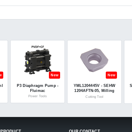
w
New
New
ml
P3 Diaphragm Pump -
YML1204445V - SEHW
S
Fluimac
1204AFTN-05, Milling
Insert, Carbide, Grade
Power Tools
Cutting Tool
K20 - Yamaloy
 PRODUCT
OUR CONTACT