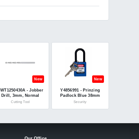
New
New
WT1250430A - Jobber
Y4856991 - Prinzing
Drill, 3mm, Normal
Padlock Blue 38mm
Helix, Cobalt High
Nylon Shackle - KD -
Cutting Tool
Security
Speed Steel, Bright -
Brady®
SwissTech
Our Office