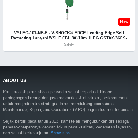
New
VSLEG-101-NE-E - V-SHOCK® EDGE Leading Edge Self
Retracting Lanyard/VSLE CBL 30'/10m 1LEG GSTAK/36CS-
EUMS - MSA
Safety
ABOUT US
Kami adalah perusahaan penyedia solusi terpadu di bidang
perdagangan barang dan jasa mekanikal & elektrikal, berkomitmen
untuk menjadi mitra strategis dalam mendukung operasional
Maintenance, Repair, and Operations (MRO) bagi industri di Indonesia.
Sejak berdiri pada tahun 2013, kami telah mengukuhkan diri sebagai
pemasok terpercaya dengan fokus pada kualitas, kecepatan layanan,
dan solusi berkelanjutan.
Show more