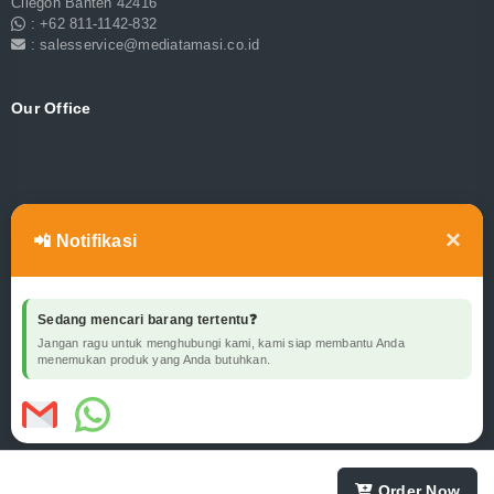
Cilegon Banten 42416
: +62 811-1142-832
: salesservice@mediatamasi.co.id
Our Office
×
📲 Notifikasi
Sedang mencari barang tertentu❓
Jangan ragu untuk menghubungi kami, kami siap membantu Anda
menemukan produk yang Anda butuhkan.
Order Now
Copyright © 2025 PT.Mediatama Surya Internusa. All rights reserved.