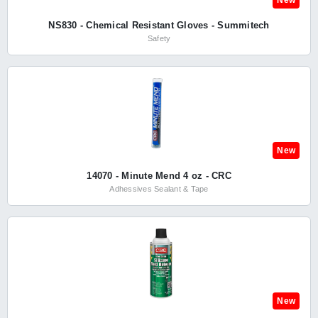
New
NS830 - Chemical Resistant Gloves - Summitech
Safety
New
14070 - Minute Mend 4 oz - CRC
Adhessives Sealant & Tape
New