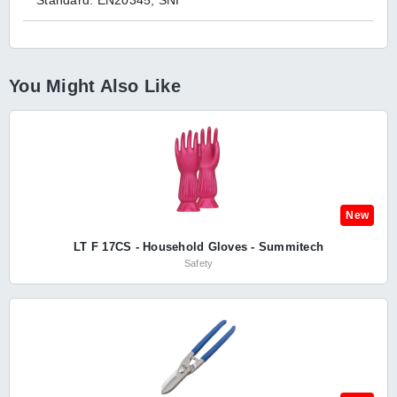
Standard: EN20345, SNI
You Might Also Like
New
LT F 17CS - Household Gloves - Summitech
Safety