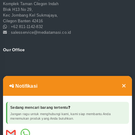
Komplek Taman Cilegon Indah
Blok H13 No 29,
Kec Jombang Kel Sukmajaya,
Cilegon Banten 42416
: +62 811-1142-832
: salesservice@mediatamasi.co.id
Our Office
×
📲 Notifikasi
Sedang mencari barang tertentu❓
Jangan ragu untuk menghubungi kami, kami siap membantu Anda
menemukan produk yang Anda butuhkan.