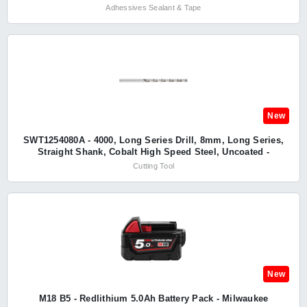
Adhessives Sealant & Tape
New
SWT1254080A - 4000, Long Series Drill, 8mm, Long Series,
Straight Shank, Cobalt High Speed Steel, Uncoated -
SwissTech
Cutting Tool
New
M18 B5 - Redlithium 5.0Ah Battery Pack - Milwaukee