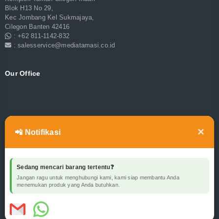
Blok H13 No 29,
Kec Jombang Kel Sukmajaya,
Cilegon Banten 42416
: +62 811-1142-832
: salesservice@mediatamasi.co.id
Our Office
×
📲 Notifikasi
Sedang mencari barang tertentu❓
Jangan ragu untuk menghubungi kami, kami siap membantu Anda
menemukan produk yang Anda butuhkan.