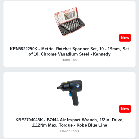
New
KEN5822250K - Metric, Ratchet Spanner Set, 10 - 19mm, Set
of 10, Chrome Vanadium Steel - Kennedy
Hand Tool
New
KBE2704045K - B7444 Air Impact Wrench, 1/2in. Drive,
1112Nm Max. Torque - Kobe Blue Line
Power Tools