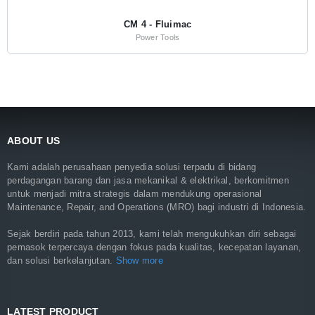
CM 4 - Fluimac
Power Tools
ABOUT US
Kami adalah perusahaan penyedia solusi terpadu di bidang
perdagangan barang dan jasa mekanikal & elektrikal, berkomitmen
untuk menjadi mitra strategis dalam mendukung operasional
Maintenance, Repair, and Operations (MRO) bagi industri di Indonesia.
Sejak berdiri pada tahun 2013, kami telah mengukuhkan diri sebagai
pemasok terpercaya dengan fokus pada kualitas, kecepatan layanan,
dan solusi berkelanjutan.
Show more
LATEST PRODUCT